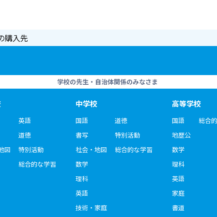
の購入先
学校の先生・自治体関係のみなさま
校
中学校
高等学校
英語
国語
道徳
国語
総合
道徳
書写
特別活動
地歴公
地図
特別活動
社会・地図
総合的な学習
数学
総合的な学習
数学
理科
理科
英語
英語
家庭
技術・家庭
書道