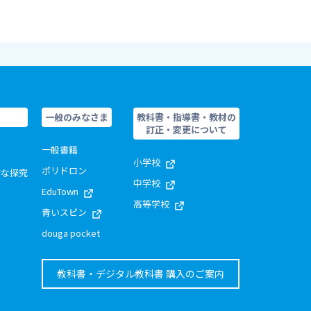
一般のみなさま
教科書・指導書・教材の
訂正・変更について
一般書籍
小学校
ポリドロン
的な探究
中学校
EduTown
高等学校
青いスピン
douga pocket
教科書・デジタル教科書 購入のご案内