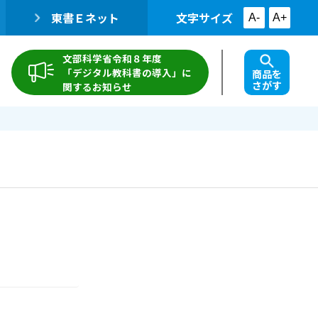
東書Ｅネット
文字サイズ
A-
A+
文部科学省令和８年度
「デジタル教科書の導入」に
商品を
さがす
関するお知らせ