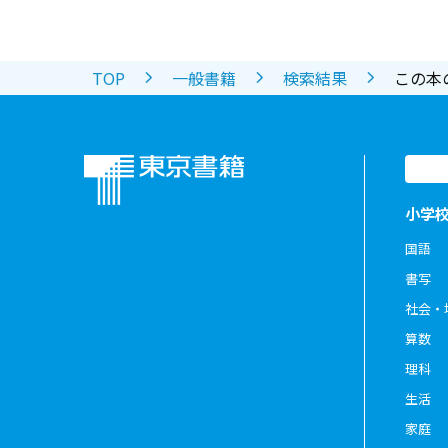
TOP
一般書籍
検索結果
この本
小学
国語
書写
社会・
算数
理科
生活
家庭