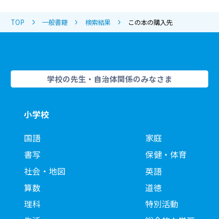
TOP
一般書籍
検索結果
この本の購入先
学校の先生・自治体関係のみなさま
小学校
国語
家庭
書写
保健・体育
社会・地図
英語
算数
道徳
理科
特別活動