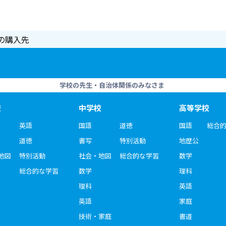
の購入先
学校の先生・自治体関係のみなさま
校
中学校
高等学校
英語
国語
道徳
国語
総合
道徳
書写
特別活動
地歴公
地図
特別活動
社会・地図
総合的な学習
数学
総合的な学習
数学
理科
理科
英語
英語
家庭
技術・家庭
書道