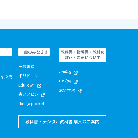
一般のみなさま
教科書・指導書・教材の
訂正・変更について
一般書籍
小学校
ポリドロン
的な探究
中学校
EduTown
高等学校
青いスピン
douga pocket
教科書・デジタル教科書 購入のご案内