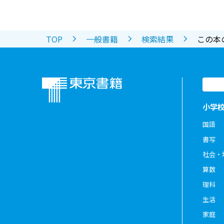
TOP
一般書籍
検索結果
この本
小学
国語
書写
社会・
算数
理科
生活
家庭