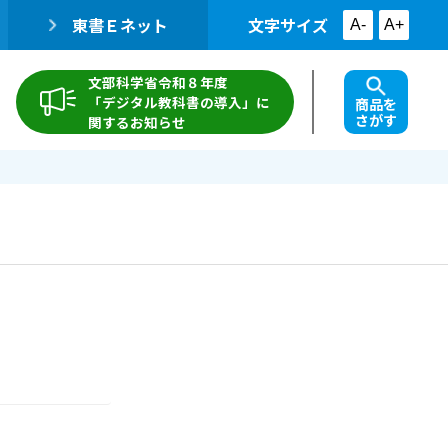
東書Ｅネット
文字サイズ
A-
A+
文部科学省令和８年度
「デジタル教科書の導入」に
商品を
さがす
関するお知らせ