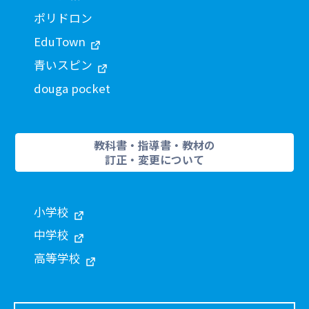
ポリドロン
EduTown
青いスピン
douga pocket
教科書・指導書・教材の
訂正・変更について
小学校
中学校
高等学校