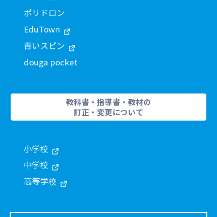
ポリドロン
EduTown
青いスピン
douga pocket
教科書・指導書・教材の
訂正・変更について
小学校
中学校
高等学校