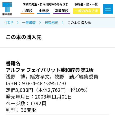
学校の先生・自治体関係のみなさま
保護者・塾・一般
小学校
中学校
高等学校
一般のみなさま
TOP
一般書籍
検索結果
この本の購入先
この本の購入先
書籍名
アルファ フェイバリット英和辞典 第2版
浅野 博，緒方孝文，牧野 勤／編集委員
ISBN：978-4-487-39517-0
定価3,038円（本体2,762円＋税10%）
発売年月日：2008年11月01日
ページ数：1792頁
判型：B6変形