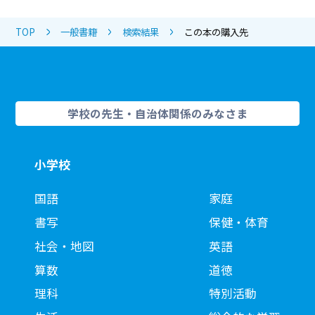
TOP
一般書籍
検索結果
この本の購入先
学校の先生・自治体関係のみなさま
小学校
国語
家庭
書写
保健・体育
社会・地図
英語
算数
道徳
理科
特別活動