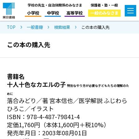
学校の先生・自治体関係のみなさま
保護者・塾・一般
小学校
中学校
高等学校
一般のみなさま
TOP
一般書籍
検索結果
この本の購入先
この本の購入先
書籍名
十人十色なカエルの子
特別なやり方が必要な子どもたちの理解のた
めに
落合みどり／著 宮本信也／医学解説 ふじわら
ひろこ／イラスト
ISBN：978-4-487-79841-4
定価1,760円（本体1,600円＋税10%）
発売年月日：2003年08月01日