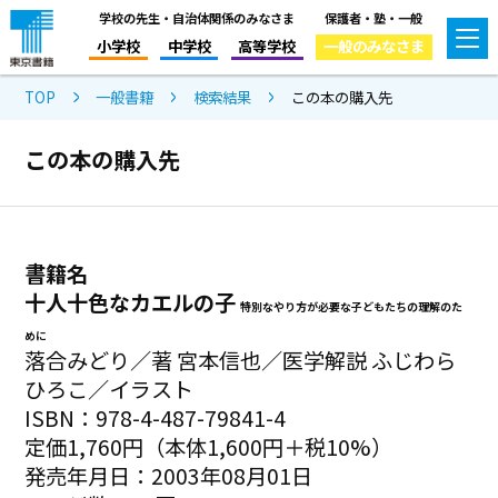
学校の先生・自治体関係のみなさま
保護者・塾・一般
小学校
中学校
高等学校
一般のみなさま
TOP
一般書籍
検索結果
この本の購入先
この本の購入先
書籍名
十人十色なカエルの子
特別なやり方が必要な子どもたちの理解のた
めに
落合みどり／著 宮本信也／医学解説 ふじわら
ひろこ／イラスト
ISBN：978-4-487-79841-4
定価1,760円（本体1,600円＋税10%）
発売年月日：2003年08月01日