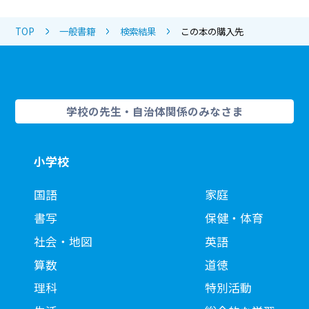
TOP
一般書籍
検索結果
この本の購入先
学校の先生・自治体関係のみなさま
小学校
国語
家庭
書写
保健・体育
社会・地図
英語
算数
道徳
理科
特別活動