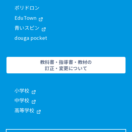
ポリドロン
EduTown
青いスピン
douga pocket
教科書・指導書・教材の
訂正・変更について
小学校
中学校
高等学校