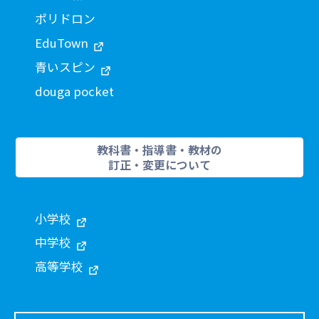
ポリドロン
EduTown
青いスピン
douga pocket
教科書・指導書・教材の
訂正・変更について
小学校
中学校
高等学校