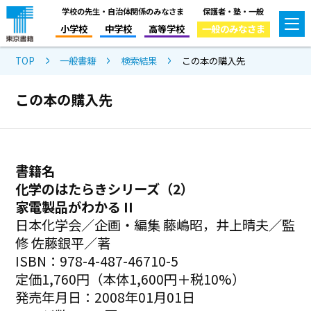
学校の先生・自治体関係のみなさま
保護者・塾・一般
小学校
中学校
高等学校
一般のみなさま
TOP
一般書籍
検索結果
この本の購入先
この本の購入先
書籍名
化学のはたらきシリーズ（2）
家電製品がわかる II
日本化学会／企画・編集 藤嶋昭，井上晴夫／監
修 佐藤銀平／著
ISBN：978-4-487-46710-5
定価1,760円（本体1,600円＋税10%）
発売年月日：2008年01月01日