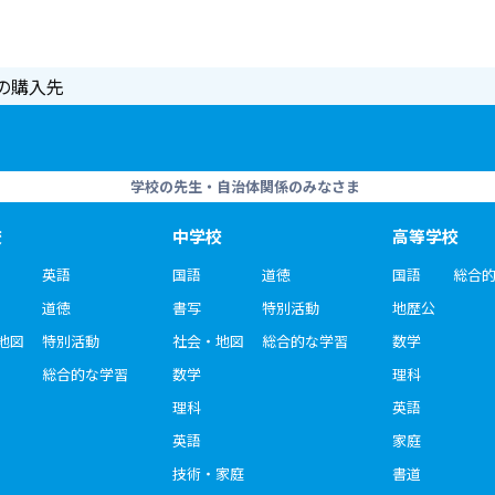
の購入先
学校の先生・自治体関係のみなさま
校
中学校
高等学校
英語
国語
道徳
国語
総合
道徳
書写
特別活動
地歴公
地図
特別活動
社会・地図
総合的な学習
数学
総合的な学習
数学
理科
理科
英語
英語
家庭
技術・家庭
書道