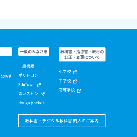
一般のみなさま
教科書・指導書・教材の
訂正・変更について
一般書籍
小学校
ポリドロン
的な探究
中学校
EduTown
高等学校
青いスピン
douga pocket
教科書・デジタル教科書 購入のご案内