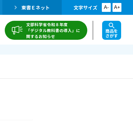
東書Ｅネット
文字サイズ
A-
A+
文部科学省令和８年度
「デジタル教科書の導入」に
商品を
さがす
関するお知らせ