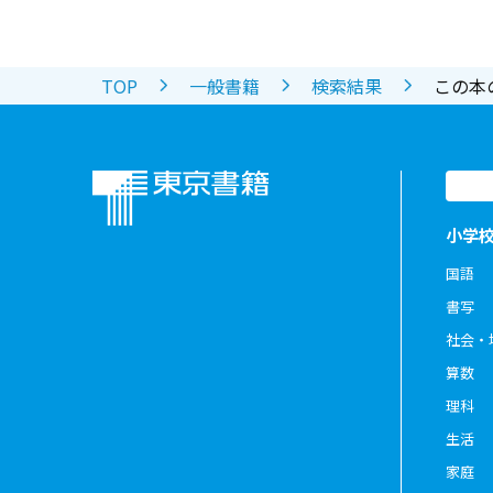
TOP
一般書籍
検索結果
この本
小学
国語
書写
社会・
算数
理科
生活
家庭