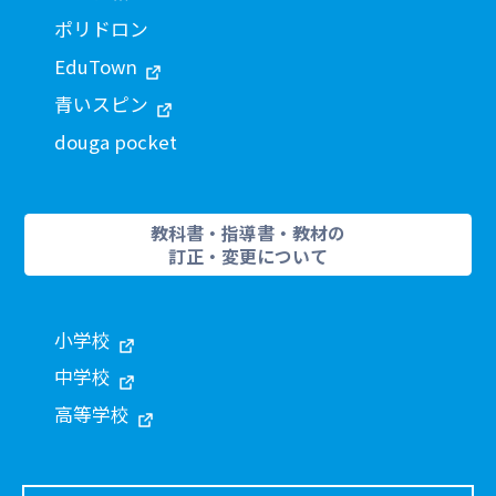
ポリドロン
EduTown
青いスピン
douga pocket
教科書・指導書・教材の
訂正・変更について
小学校
中学校
高等学校