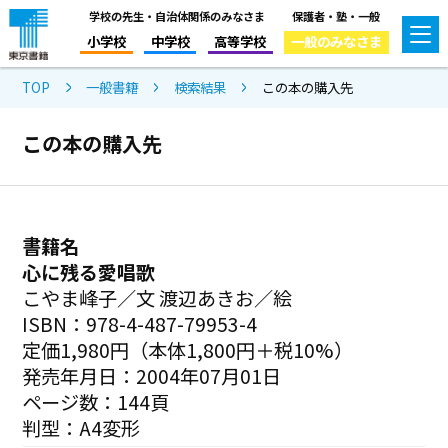
学校の先生・自治体関係のみなさま
保護者・塾・一般
小学校
中学校
高等学校
一般のみなさま
TOP
一般書籍
検索結果
この本の購入先
この本の購入先
書籍名
心に残る愛唱歌
こやま峰子／文 渡辺あきお／絵
ISBN：978-4-487-79953-4
定価1,980円（本体1,800円＋税10%）
発売年月日：2004年07月01日
ページ数：144頁
判型：A4変形