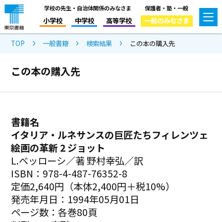
学校の先生・自治体関係のみなさま
保護者・塾・一般
小学校
中学校
高等学校
一般のみなさま
TOP
一般書籍
検索結果
この本の購入先
この本の購入先
書籍名
イタリア・ルネサンスの巨匠たちフィレンツェ
絵画の革新 2 ジョット
L.ベッローシ／著 野村幸弘／訳
ISBN：978-4-487-76352-8
定価2,640円（本体2,400円＋税10%）
発売年月日：1994年05月01日
ページ数：各巻80頁