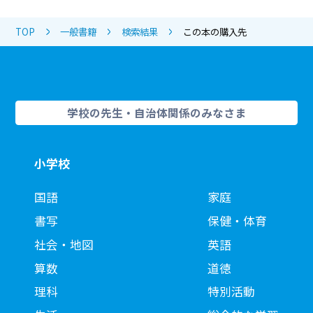
TOP
一般書籍
検索結果
この本の購入先
学校の先生・自治体関係のみなさま
小学校
国語
家庭
書写
保健・体育
社会・地図
英語
算数
道徳
理科
特別活動