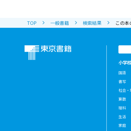
TOP
一般書籍
検索結果
この本
小学
国語
書写
社会・
算数
理科
生活
家庭