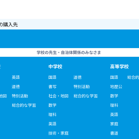
の購入先
学校の先生・自治体関係のみなさま
校
中学校
高等学校
英語
国語
道徳
国語
総合
道徳
書写
特別活動
地歴公
地図
特別活動
社会・地図
総合的な学習
数学
総合的な学習
数学
理科
理科
英語
英語
家庭
技術・家庭
書道