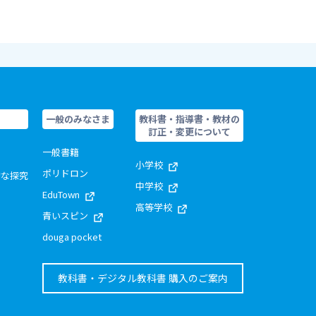
一般のみなさま
教科書・指導書・教材の
訂正・変更について
一般書籍
小学校
ポリドロン
的な探究
中学校
EduTown
高等学校
青いスピン
douga pocket
教科書・デジタル教科書 購入のご案内