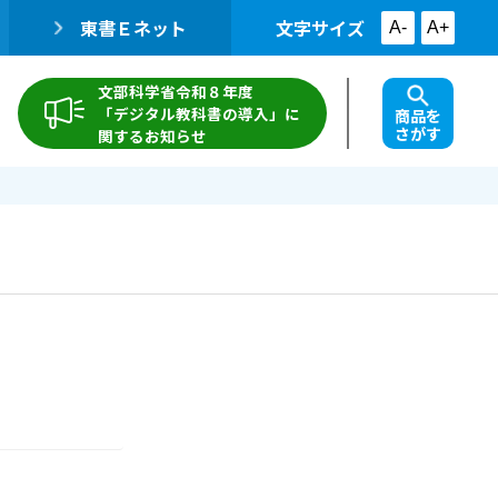
東書Ｅネット
文字サイズ
A-
A+
文部科学省令和８年度
「デジタル教科書の導入」に
商品を
さがす
関するお知らせ