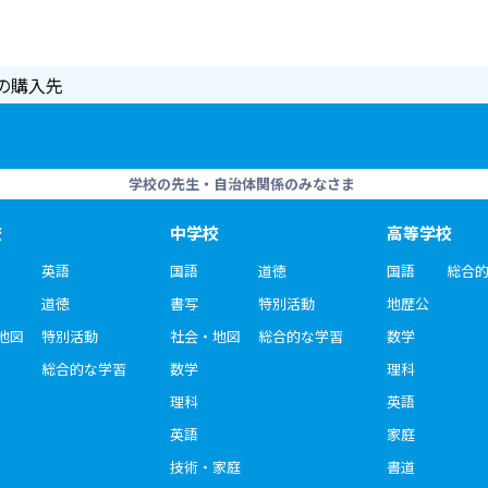
の購入先
学校の先生・自治体関係のみなさま
校
中学校
高等学校
英語
国語
道徳
国語
総合
道徳
書写
特別活動
地歴公
地図
特別活動
社会・地図
総合的な学習
数学
総合的な学習
数学
理科
理科
英語
英語
家庭
技術・家庭
書道