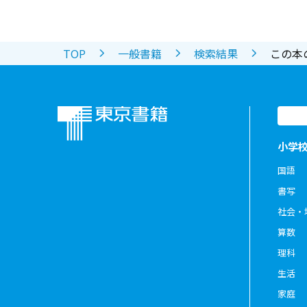
TOP
一般書籍
検索結果
この本
小学
国語
書写
社会・
算数
理科
生活
家庭