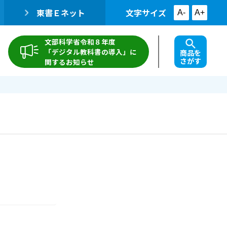
東書Ｅネット
文字サイズ
A-
A+
文部科学省令和８年度
「デジタル教科書の導入」に
商品を
さがす
関するお知らせ