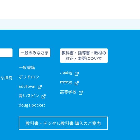
一般のみなさま
教科書・指導書・教材の
訂正・変更について
一般書籍
小学校
ポリドロン
的な探究
中学校
EduTown
高等学校
青いスピン
douga pocket
教科書・デジタル教科書 購入のご案内