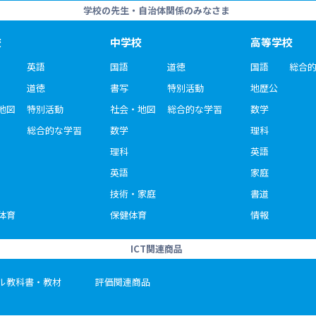
学校の先生・自治体関係のみなさま
校
中学校
高等学校
英語
国語
道徳
国語
総合
道徳
書写
特別活動
地歴公
地図
特別活動
社会・地図
総合的な学習
数学
総合的な学習
数学
理科
理科
英語
英語
家庭
技術・家庭
書道
体育
保健体育
情報
ICT関連商品
ル教科書・教材
評価関連商品