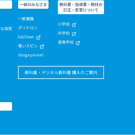
一般のみなさま
教科書・指導書・教材の
訂正・変更について
一般書籍
小学校
ポリドロン
的な探究
中学校
EduTown
高等学校
青いスピン
douga pocket
教科書・デジタル教科書 購入のご案内