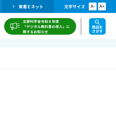
東書Ｅネット
文字サイズ
A-
A+
文部科学省令和８年度
「デジタル教科書の導入」に
商品を
さがす
関するお知らせ