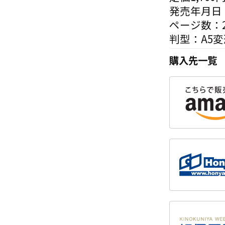
発売年月日：
ページ数：2
判型：A5変
購入先一覧