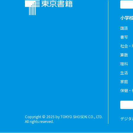
小学
国語
書写
社会・
算数
理科
生活
家庭
保健・
Copyright © 2025 by TOKYO SHOSEKI CO., LTD.
デジタ
All rights reserved.