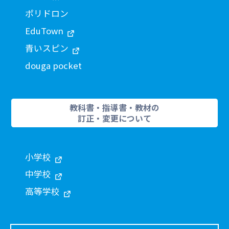
ポリドロン
EduTown
青いスピン
douga pocket
教科書・指導書・教材の
訂正・変更について
小学校
中学校
高等学校