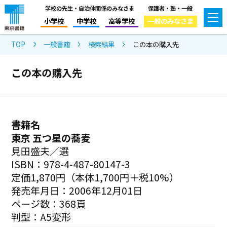
学校の先生・自治体関係のみなさま
保護者・塾・一般
小学校
中学校
高等学校
一般のみなさま
TOP
一般書籍
検索結果
この本の購入先
この本の購入先
書籍名
東京 五つ星の蕎麦
見田盛夫／選
ISBN：978-4-487-80147-3
定価1,870円（本体1,700円＋税10%）
発売年月日：2006年12月01日
ページ数：368頁
判型：A5変形