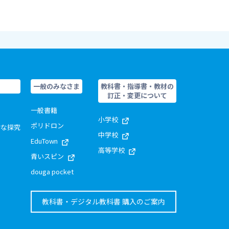
一般のみなさま
教科書・指導書・教材の
訂正・変更について
一般書籍
小学校
ポリドロン
的な探究
中学校
EduTown
高等学校
青いスピン
douga pocket
教科書・デジタル教科書 購入のご案内