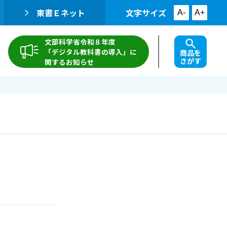
東書Ｅネット
文字サイズ
A-
A+
文部科学省令和８年度
「デジタル教科書の導入」に
商品を
さがす
関するお知らせ