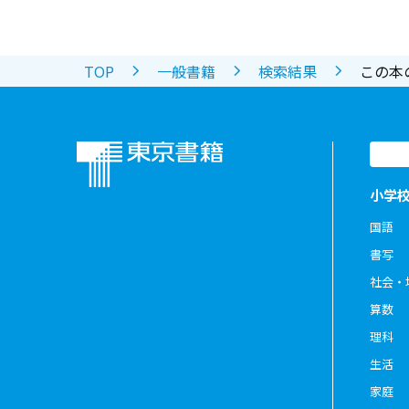
TOP
一般書籍
検索結果
この本
小学
国語
書写
社会・
算数
理科
生活
家庭