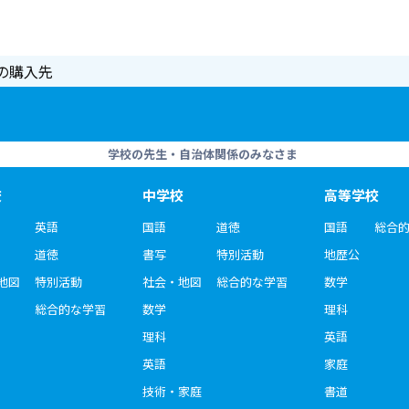
の購入先
学校の先生・自治体関係のみなさま
校
中学校
高等学校
英語
国語
道徳
国語
総合
道徳
書写
特別活動
地歴公
地図
特別活動
社会・地図
総合的な学習
数学
総合的な学習
数学
理科
理科
英語
英語
家庭
技術・家庭
書道