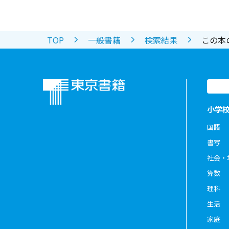
TOP
一般書籍
検索結果
この本
小学
国語
書写
社会・
算数
理科
生活
家庭