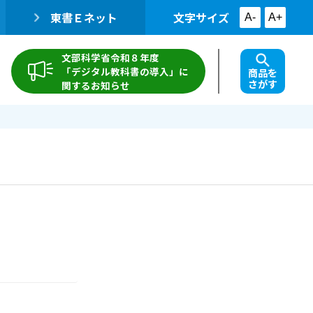
東書Ｅネット
文字サイズ
A-
A+
文部科学省令和８年度
「デジタル教科書の導入」に
商品を
さがす
関するお知らせ