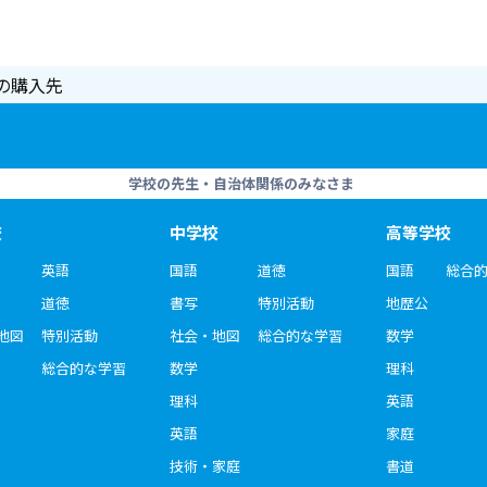
の購入先
学校の先生・自治体関係のみなさま
校
中学校
高等学校
英語
国語
道徳
国語
総合
道徳
書写
特別活動
地歴公
地図
特別活動
社会・地図
総合的な学習
数学
総合的な学習
数学
理科
理科
英語
英語
家庭
技術・家庭
書道