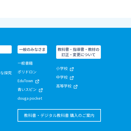
一般のみなさま
教科書・指導書・教材の
訂正・変更について
一般書籍
小学校
ポリドロン
的な探究
中学校
EduTown
高等学校
青いスピン
douga pocket
教科書・デジタル教科書 購入のご案内