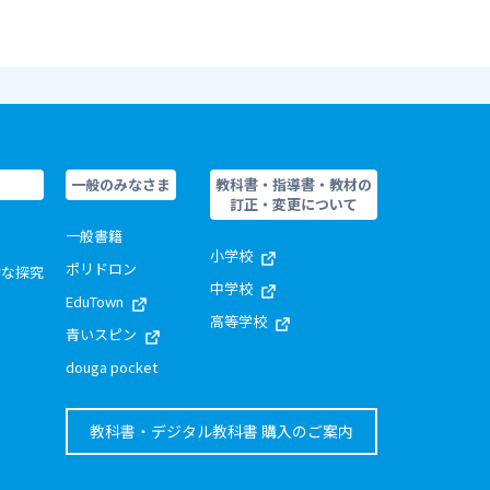
一般のみなさま
教科書・指導書・教材の
訂正・変更について
一般書籍
小学校
ポリドロン
的な探究
中学校
EduTown
高等学校
青いスピン
douga pocket
教科書・デジタル教科書 購入のご案内