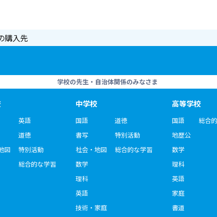
の購入先
学校の先生・自治体関係のみなさま
校
中学校
高等学校
英語
国語
道徳
国語
総合
道徳
書写
特別活動
地歴公
地図
特別活動
社会・地図
総合的な学習
数学
総合的な学習
数学
理科
理科
英語
英語
家庭
技術・家庭
書道