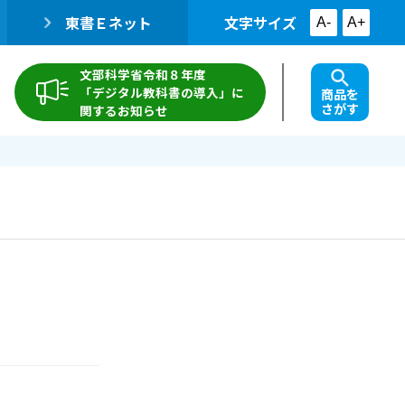
東書Ｅネット
文字サイズ
A-
A+
文部科学省令和８年度
「デジタル教科書の導入」に
商品を
さがす
関するお知らせ