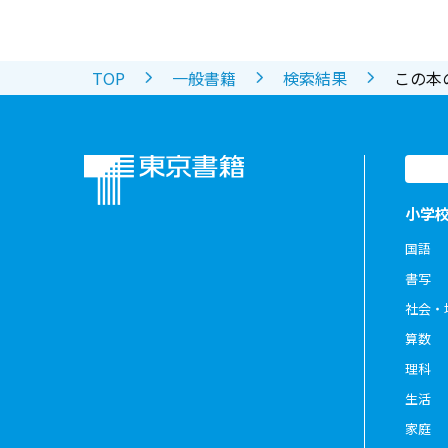
TOP
一般書籍
検索結果
この本
小学
国語
書写
社会・
算数
理科
生活
家庭