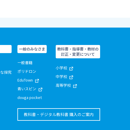
一般のみなさま
教科書・指導書・教材の
訂正・変更について
一般書籍
小学校
ポリドロン
的な探究
中学校
EduTown
高等学校
青いスピン
douga pocket
教科書・デジタル教科書 購入のご案内