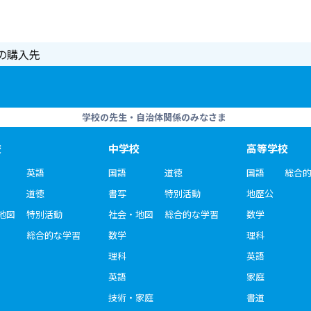
の購入先
学校の先生・自治体関係のみなさま
校
中学校
高等学校
英語
国語
道徳
国語
総合
道徳
書写
特別活動
地歴公
地図
特別活動
社会・地図
総合的な学習
数学
総合的な学習
数学
理科
理科
英語
英語
家庭
技術・家庭
書道