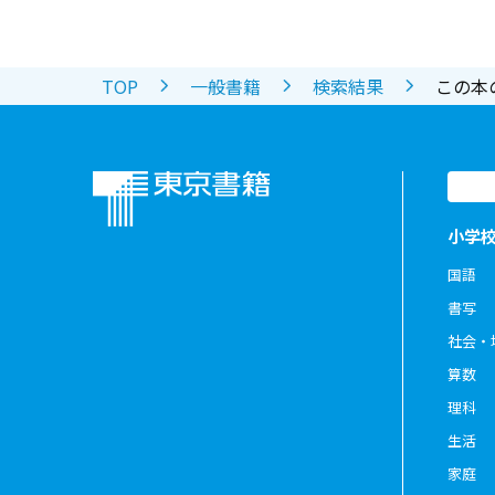
TOP
一般書籍
検索結果
この本
小学
国語
書写
社会・
算数
理科
生活
家庭