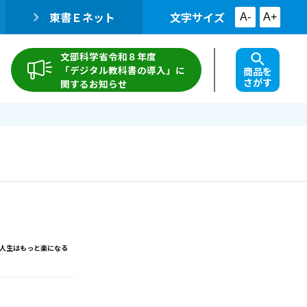
東書Ｅネット
文字サイズ
A-
A+
文部科学省令和８年度
「デジタル教科書の導入」に
商品を
さがす
関するお知らせ
人生はもっと楽になる