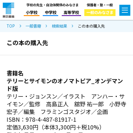
学校の先生・自治体関係のみなさま
保護者・塾・一般
小学校
中学校
高等学校
一般のみなさま
TOP
一般書籍
検索結果
この本の購入先
この本の購入先
書籍名
テリーとサイモンのオノマトピア_オンデマン
ド版
テリー・ジョンスン／イラスト アンハー・サ
イモン／監修 高島正人 舘野 祐一郎 小野寺
宏子／編集 フラミンゴスタジオ／企画
ISBN：978-4-487-81917-1
定価3,630円（本体3,300円＋税10%）