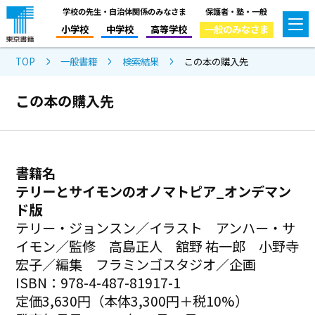
学校の先生・自治体関係のみなさま
保護者・塾・一般
小学校
中学校
高等学校
一般のみなさま
TOP
一般書籍
検索結果
この本の購入先
この本の購入先
書籍名
テリーとサイモンのオノマトピア_オンデマン
ド版
テリー・ジョンスン／イラスト アンハー・サ
イモン／監修 高島正人 舘野 祐一郎 小野寺
宏子／編集 フラミンゴスタジオ／企画
ISBN：978-4-487-81917-1
定価3,630円（本体3,300円＋税10%）