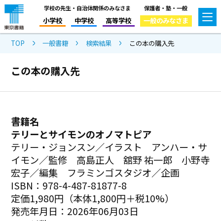
学校の先生・自治体関係のみなさま
保護者・塾・一般
小学校
中学校
高等学校
一般のみなさま
TOP
一般書籍
検索結果
この本の購入先
この本の購入先
書籍名
テリーとサイモンのオノマトピア
テリー・ジョンスン／イラスト アンハー・サ
イモン／監修 高島正人 舘野 祐一郎 小野寺
宏子／編集 フラミンゴスタジオ／企画
ISBN：978-4-487-81877-8
定価1,980円（本体1,800円＋税10%）
発売年月日：2026年06月03日