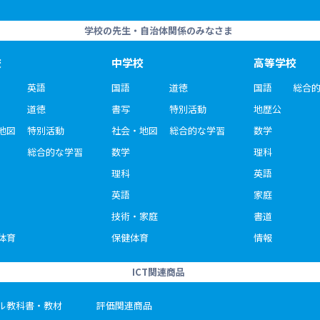
学校の先生・自治体関係のみなさま
校
中学校
高等学校
英語
国語
道徳
国語
総合
道徳
書写
特別活動
地歴公
地図
特別活動
社会・地図
総合的な学習
数学
総合的な学習
数学
理科
理科
英語
英語
家庭
技術・家庭
書道
体育
保健体育
情報
ICT関連商品
ル教科書・教材
評価関連商品