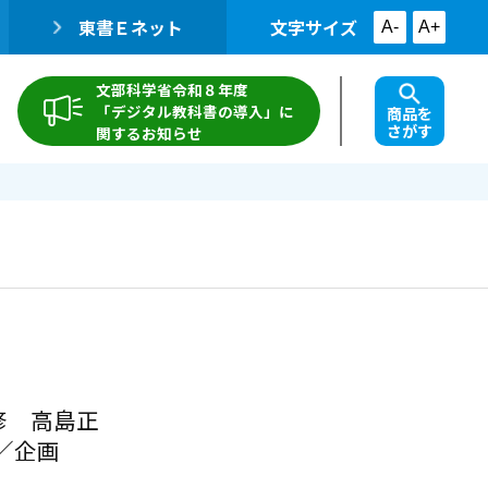
東書Ｅネット
文字サイズ
A-
A+
文部科学省令和８年度
「デジタル教科書の導入」に
商品を
さがす
関するお知らせ
修 高島正
／企画