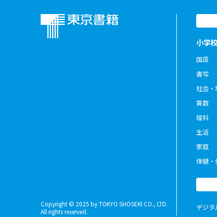
小学
国語
書写
社会・
算数
理科
生活
家庭
保健・
Copyright © 2025 by TOKYO SHOSEKI CO., LTD.
デジタ
All rights reserved.