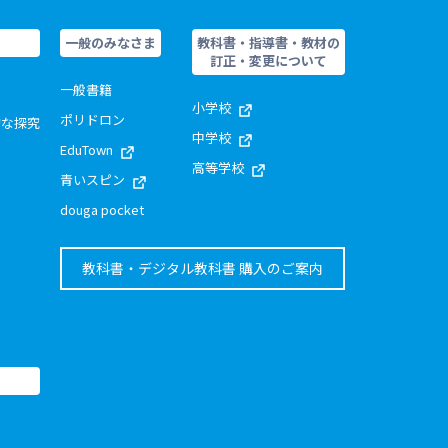
一般のみなさま
教科書・指導書・教材の
訂正・変更について
一般書籍
小学校
ポリドロン
的な探究
中学校
EduTown
高等学校
青いスピン
douga pocket
教科書・デジタル教科書 購入のご案内