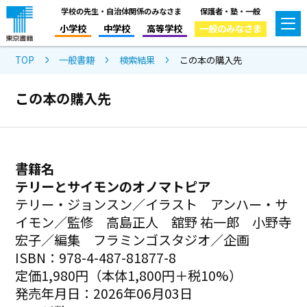
学校の先生・自治体関係のみなさま
保護者・塾・一般
小学校
中学校
高等学校
一般のみなさま
TOP
一般書籍
検索結果
この本の購入先
この本の購入先
書籍名
テリーとサイモンのオノマトピア
テリー・ジョンスン／イラスト アンハー・サ
イモン／監修 高島正人 舘野 祐一郎 小野寺
宏子／編集 フラミンゴスタジオ／企画
ISBN：978-4-487-81877-8
定価1,980円（本体1,800円＋税10%）
発売年月日：2026年06月03日