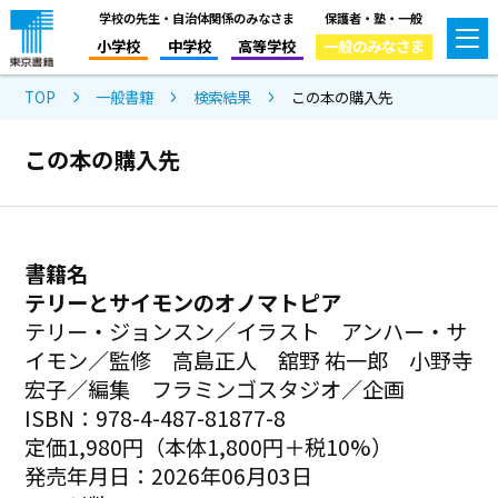
学校の先生・自治体関係のみなさま
保護者・塾・一般
小学校
中学校
高等学校
一般のみなさま
TOP
一般書籍
検索結果
この本の購入先
この本の購入先
書籍名
テリーとサイモンのオノマトピア
テリー・ジョンスン／イラスト アンハー・サ
イモン／監修 高島正人 舘野 祐一郎 小野寺
宏子／編集 フラミンゴスタジオ／企画
ISBN：978-4-487-81877-8
定価1,980円（本体1,800円＋税10%）
発売年月日：2026年06月03日