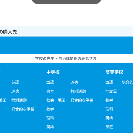
の購入先
学校の先生・自治体関係のみなさま
校
中学校
高等学校
英語
国語
道徳
国語
総合
道徳
書写
特別活動
地歴公
地図
特別活動
社会・地図
総合的な学習
数学
総合的な学習
数学
理科
理科
英語
英語
家庭