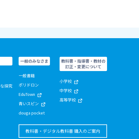
一般のみなさま
教科書・指導書・教材の
訂正・変更について
一般書籍
小学校
ポリドロン
的な探究
中学校
EduTown
高等学校
青いスピン
douga pocket
教科書・デジタル教科書 購入のご案内