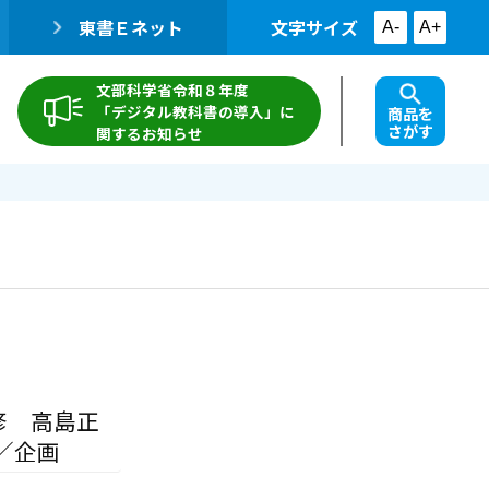
東書Ｅネット
文字サイズ
A-
A+
文部科学省令和８年度
「デジタル教科書の導入」に
商品を
さがす
関するお知らせ
修 高島正
／企画