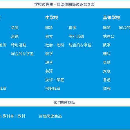
学校の先生・自治体関係のみなさま
校
中学校
高等学校
英語
国語
道徳
国語
総合
道徳
書写
特別活動
地歴公
地図
特別活動
社会・地図
総合的な学習
数学
総合的な学習
数学
理科
理科
英語
英語
家庭
技術・家庭
書道
体育
保健体育
情報
ICT関連商品
ル教科書・教材
評価関連商品