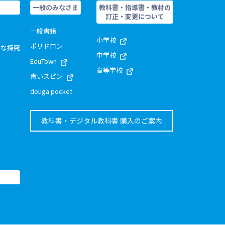
一般のみなさま
教科書・指導書・教材の
訂正・変更について
一般書籍
小学校
ポリドロン
的な探究
中学校
EduTown
高等学校
青いスピン
douga pocket
教科書・デジタル教科書 購入のご案内