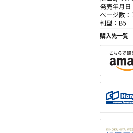
発売年月日：
ページ数：1
判型：B5
購入先一覧