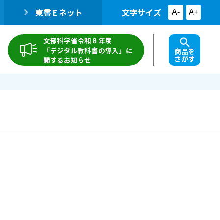
東書Ｅネット
文字サイズ
A-
A+
文部科学省令和８年度
「デジタル教科書の導入」に
商品を
さがす
関するお知らせ