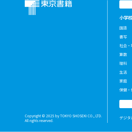
小学
国語
書写
社会・
算数
理科
生活
家庭
保健・
Copyright © 2025 by TOKYO SHOSEKI CO., LTD.
デジタ
All rights reserved.