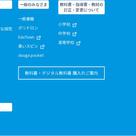
一般のみなさま
教科書・指導書・教材の
訂正・変更について
一般書籍
小学校
ポリドロン
的な探究
中学校
EduTown
高等学校
青いスピン
douga pocket
教科書・デジタル教科書 購入のご案内