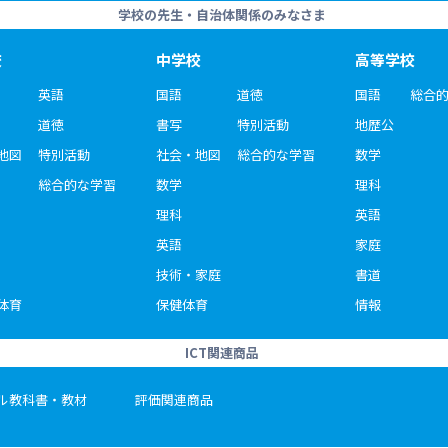
学校の先生・自治体関係のみなさま
校
中学校
高等学校
英語
国語
道徳
国語
総合
道徳
書写
特別活動
地歴公
地図
特別活動
社会・地図
総合的な学習
数学
総合的な学習
数学
理科
理科
英語
英語
家庭
技術・家庭
書道
体育
保健体育
情報
ICT関連商品
ル教科書・教材
評価関連商品