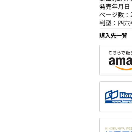
発売年月日：
ページ数：2
判型：四六
購入先一覧