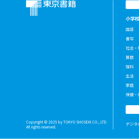
小学
国語
書写
社会・
算数
理科
生活
家庭
保健・
Copyright © 2025 by TOKYO SHOSEKI CO., LTD.
デジタ
All rights reserved.