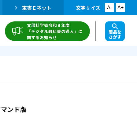
東書Ｅネット
文字サイズ
A-
A+
文部科学省令和８年度
「デジタル教科書の導入」に
商品を
さがす
関するお知らせ
デマンド版