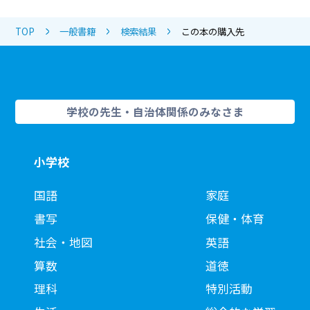
TOP
一般書籍
検索結果
この本の購入先
学校の先生・自治体関係のみなさま
小学校
国語
家庭
書写
保健・体育
社会・地図
英語
算数
道徳
理科
特別活動