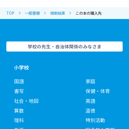
TOP
一般書籍
検索結果
この本の購入先
学校の先生・自治体関係のみなさま
小学校
国語
家庭
書写
保健・体育
社会・地図
英語
算数
道徳
理科
特別活動