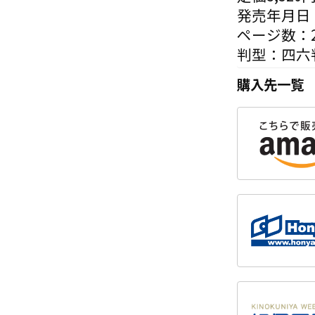
発売年月日：
ページ数：2
判型：四六
購入先一覧