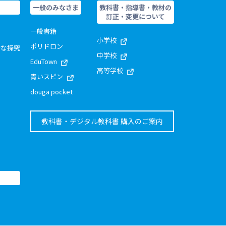
一般のみなさま
教科書・指導書・教材の
訂正・変更について
一般書籍
小学校
ポリドロン
的な探究
中学校
EduTown
高等学校
青いスピン
douga pocket
教科書・デジタル教科書 購入のご案内