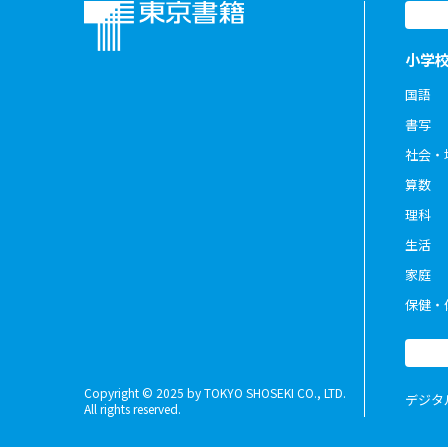
小学
国語
書写
社会・
算数
理科
生活
家庭
保健・
Copyright © 2025 by TOKYO SHOSEKI CO., LTD.
デジタ
All rights reserved.