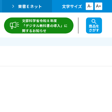
東書Ｅネット
文字サイズ
A-
A+
文部科学省令和８年度
「デジタル教科書の導入」に
商品を
さがす
関するお知らせ