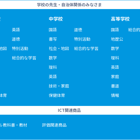
学校の先生・自治体関係のみなさま
校
中学校
高等学校
英語
国語
道徳
国語
総合
道徳
書写
特別活動
地歴公
地図
特別活動
社会・地図
総合的な学習
数学
総合的な学習
数学
理科
理科
英語
英語
家庭
技術・家庭
書道
体育
保健体育
情報
ICT関連商品
ル教科書・教材
評価関連商品