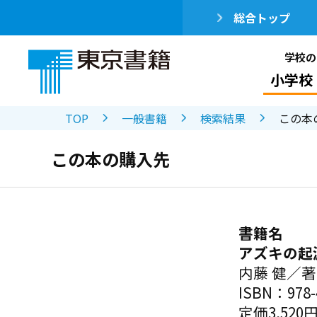
総合トップ
学校の
小学校
TOP
一般書籍
検索結果
この本
この本の購入先
書籍名
アズキの起
内藤 健／著
ISBN：978-4
定価3,520