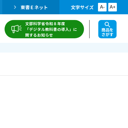
東書Ｅネット
文字サイズ
A-
A+
文部科学省令和８年度
「デジタル教科書の導入」に
商品を
さがす
関するお知らせ