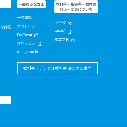
一般のみなさま
教科書・指導書・教材の
訂正・変更について
一般書籍
小学校
ポリドロン
的な探究
中学校
EduTown
高等学校
青いスピン
douga pocket
教科書・デジタル教科書 購入のご案内