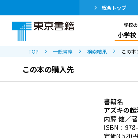
総合トップ
学校の
小学校
TOP
一般書籍
検索結果
この本
この本の購入先
書籍名
アズキの起
内藤 健／著
ISBN：978-4
定価3,520