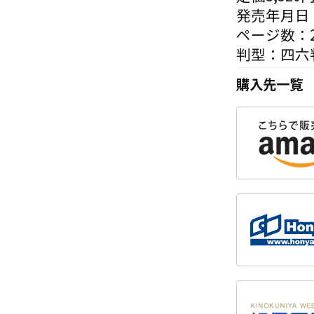
発売年月日：
ページ数：2
判型：四六
購入先一覧