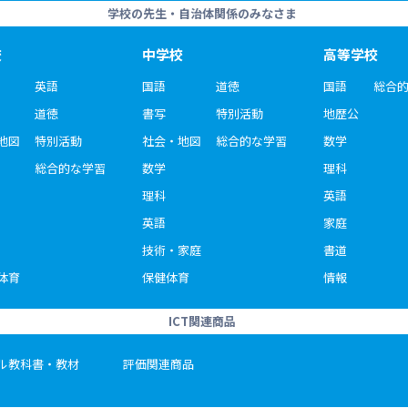
学校の先生・自治体関係のみなさま
校
中学校
高等学校
英語
国語
道徳
国語
総合
道徳
書写
特別活動
地歴公
地図
特別活動
社会・地図
総合的な学習
数学
総合的な学習
数学
理科
理科
英語
英語
家庭
技術・家庭
書道
体育
保健体育
情報
ICT関連商品
ル教科書・教材
評価関連商品