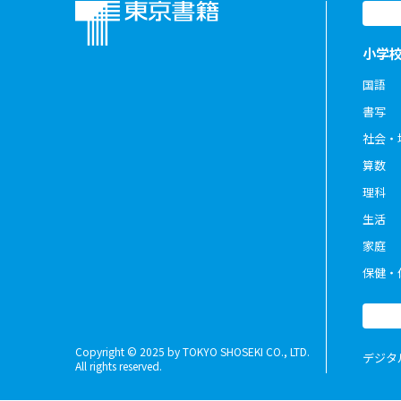
小学
国語
書写
社会・
算数
理科
生活
家庭
保健・
Copyright © 2025 by TOKYO SHOSEKI CO., LTD.
デジタ
All rights reserved.