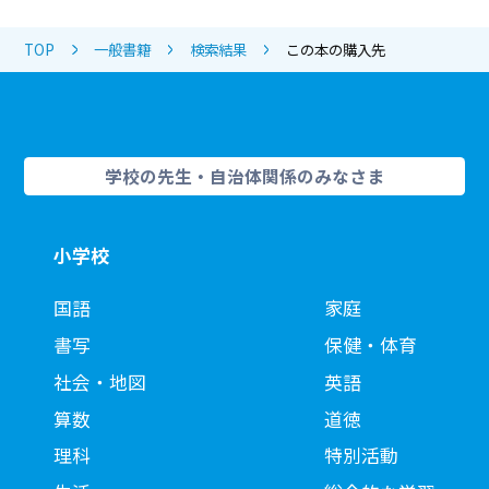
TOP
一般書籍
検索結果
この本の購入先
学校の先生・自治体関係のみなさま
小学校
国語
家庭
書写
保健・体育
社会・地図
英語
算数
道徳
理科
特別活動