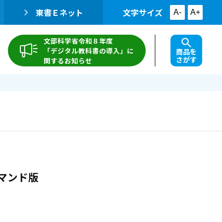
東書Ｅネット
文字サイズ
A-
A+
文部科学省令和８年度
「デジタル教科書の導入」に
商品を
さがす
関するお知らせ
マンド版