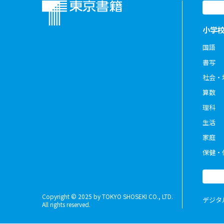
小学
国語
書写
社会・
算数
理科
生活
家庭
保健・
Copyright © 2025 by TOKYO SHOSEKI CO., LTD.
デジタ
All rights reserved.