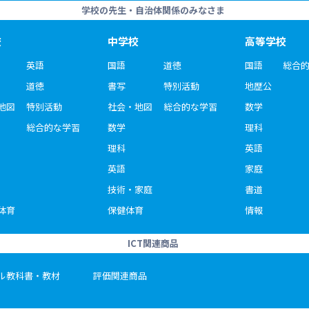
学校の先生・自治体関係のみなさま
校
中学校
高等学校
英語
国語
道徳
国語
総合
道徳
書写
特別活動
地歴公
地図
特別活動
社会・地図
総合的な学習
数学
総合的な学習
数学
理科
理科
英語
英語
家庭
技術・家庭
書道
体育
保健体育
情報
ICT関連商品
ル教科書・教材
評価関連商品