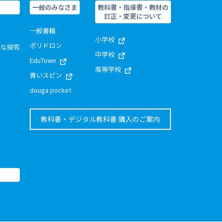
一般のみなさま
教科書・指導書・教材の
訂正・変更について
一般書籍
小学校
ポリドロン
的な探究
中学校
EduTown
高等学校
青いスピン
douga pocket
教科書・デジタル教科書 購入のご案内