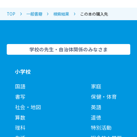
TOP
一般書籍
検索結果
この本の購入先
学校の先生・自治体関係のみなさま
小学校
国語
家庭
書写
保健・体育
社会・地図
英語
算数
道徳
理科
特別活動