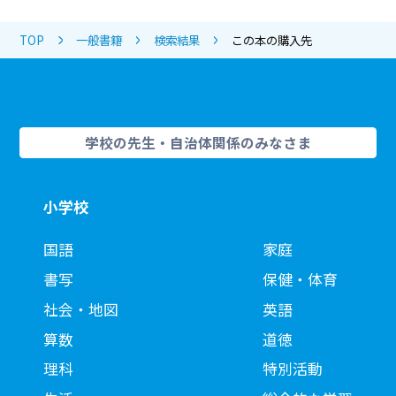
TOP
一般書籍
検索結果
この本の購入先
学校の先生・自治体関係のみなさま
小学校
国語
家庭
書写
保健・体育
社会・地図
英語
算数
道徳
理科
特別活動