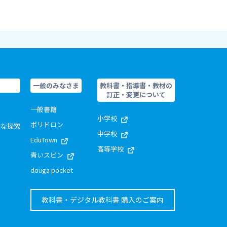
一般のみなさま
教科書・指導書・教材の
訂正・変更について
一般書籍
小学校
ポリドロン
的な探究
中学校
EduTown
高等学校
青いスピン
douga pocket
教科書・デジタル教科書 購入のご案内