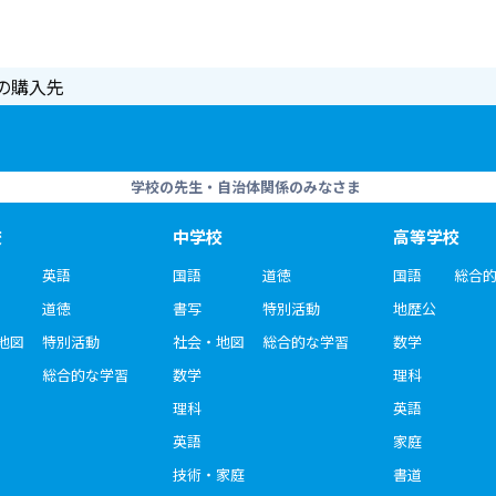
の購入先
学校の先生・自治体関係のみなさま
校
中学校
高等学校
英語
国語
道徳
国語
総合
道徳
書写
特別活動
地歴公
地図
特別活動
社会・地図
総合的な学習
数学
総合的な学習
数学
理科
理科
英語
英語
家庭
技術・家庭
書道