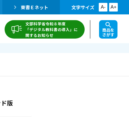
東書Ｅネット
文字サイズ
A-
A+
文部科学省令和８年度
「デジタル教科書の導入」に
商品を
さがす
関するお知らせ
ンド版