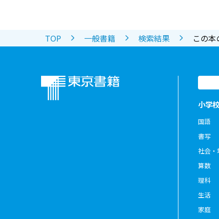
TOP
一般書籍
検索結果
この本
小学
国語
書写
社会・
算数
理科
生活
家庭