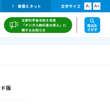
東書Ｅネット
文字サイズ
A-
A+
文部科学省令和８年度
「デジタル教科書の導入」に
商品を
さがす
関するお知らせ
ンド版