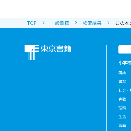
TOP
一般書籍
検索結果
この本
小学
国語
書写
社会・
算数
理科
生活
家庭