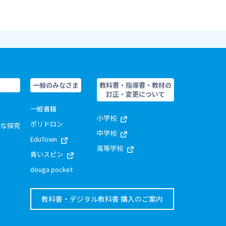
一般のみなさま
教科書・指導書・教材の
訂正・変更について
一般書籍
小学校
ポリドロン
的な探究
中学校
EduTown
高等学校
青いスピン
douga pocket
教科書・デジタル教科書 購入のご案内