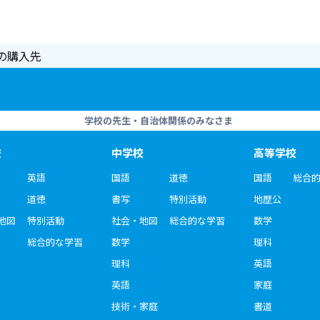
の購入先
学校の先生・自治体関係のみなさま
校
中学校
高等学校
英語
国語
道徳
国語
総合
道徳
書写
特別活動
地歴公
地図
特別活動
社会・地図
総合的な学習
数学
総合的な学習
数学
理科
理科
英語
英語
家庭
技術・家庭
書道