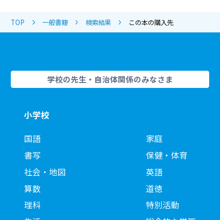
TOP
一般書籍
検索結果
この本の購入先
学校の先生・自治体関係のみなさま
小学校
国語
家庭
書写
保健・体育
社会・地図
英語
算数
道徳
理科
特別活動