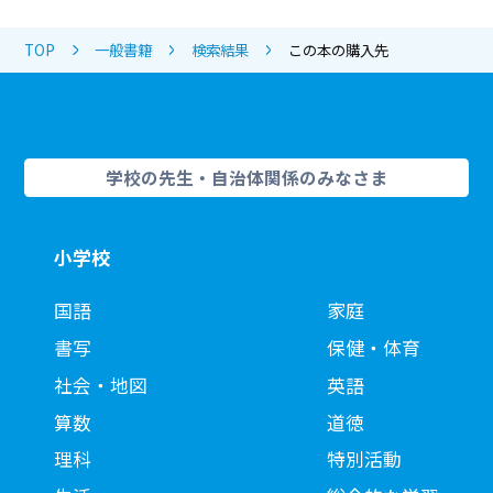
TOP
一般書籍
検索結果
この本の購入先
学校の先生・自治体関係のみなさま
小学校
国語
家庭
書写
保健・体育
社会・地図
英語
算数
道徳
理科
特別活動