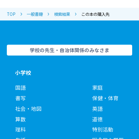
TOP
一般書籍
検索結果
この本の購入先
学校の先生・自治体関係のみなさま
小学校
国語
家庭
書写
保健・体育
社会・地図
英語
算数
道徳
理科
特別活動