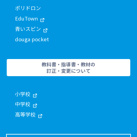
ポリドロン
EduTown
青いスピン
douga pocket
教科書・指導書・教材の
訂正・変更について
小学校
中学校
高等学校