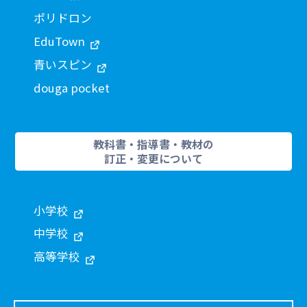
ポリドロン
EduTown
青いスピン
douga pocket
教科書・指導書・教材の
訂正・変更について
小学校
中学校
高等学校