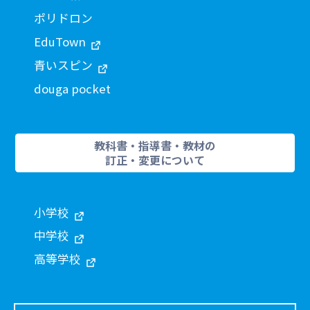
ポリドロン
EduTown
青いスピン
douga pocket
教科書・指導書・教材の
訂正・変更について
小学校
中学校
高等学校