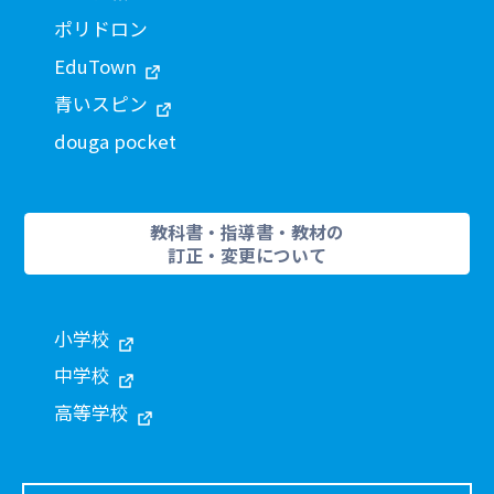
ポリドロン
EduTown
青いスピン
douga pocket
教科書・指導書・教材の
訂正・変更について
小学校
中学校
高等学校