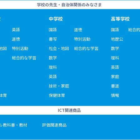
学校の先生・自治体関係のみなさま
校
中学校
高等学校
英語
国語
道徳
国語
総合
道徳
書写
特別活動
地歴公
地図
特別活動
社会・地図
総合的な学習
数学
総合的な学習
数学
理科
理科
英語
英語
家庭
技術・家庭
書道
体育
保健体育
情報
ICT関連商品
ル教科書・教材
評価関連商品