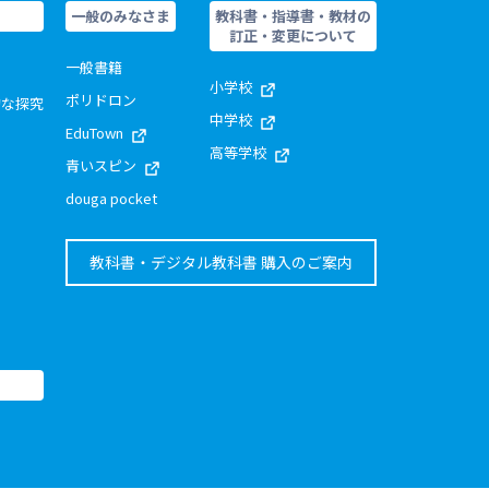
一般のみなさま
教科書・指導書・教材の
訂正・変更について
一般書籍
小学校
ポリドロン
的な探究
中学校
EduTown
高等学校
青いスピン
douga pocket
教科書・デジタル教科書 購入のご案内