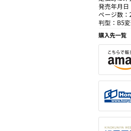
発売年月日：
ページ数：2
判型：B5
購入先一覧