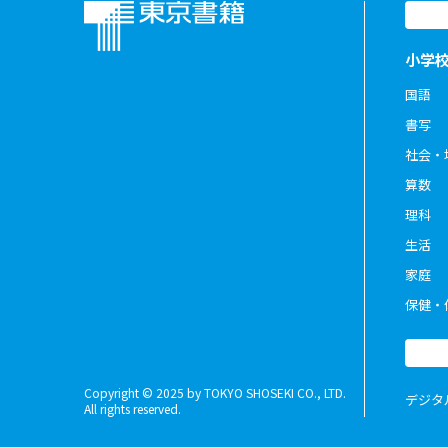
小学
国語
書写
社会・
算数
理科
生活
家庭
保健・
Copyright © 2025 by TOKYO SHOSEKI CO., LTD.
デジタ
All rights reserved.