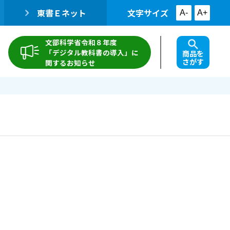
東書Ｅネット
文字サイズ
A-
A+
文部科学省令和８年度
「デジタル教科書の導入」に
商品を
さがす
関するお知らせ